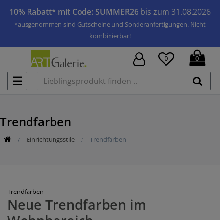
10% Rabatt* mit Code: SUMMER26
bis zum 31.08.2026
*ausgenommen sind Gutscheine und Sonderanfertigungen. Nicht
kombinierbar!
0
0
☰
Trendfarben
Einrichtungsstile
Trendfarben
Trendfarben
Neue Trendfarben im