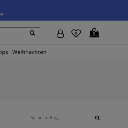
ar!
0
0
pps
Weihnachten