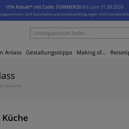
10% Rabatt* mit Code: SUMMER26
bis zum 31.08.2026
usgenommen sind Gutscheine und Sonderanfertigungen. Nicht kombinierb
m Anlass
Gestaltungsstipps
Making of...
Reiseti
lass
für die Küche
e Küche