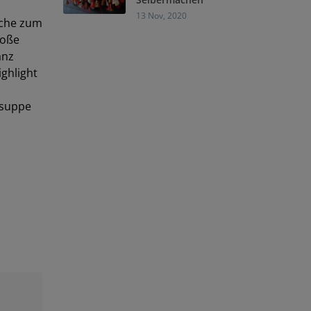
13 Nov, 2020
üche zum
roße
anz
ighlight
ssuppe