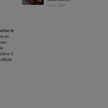
13 Nov, 2020
öcher in
ist es
hten.
le
stens 5
ndfolie