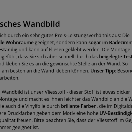
tisches Wandbild
ch durch ein sehr gutes Preis-Leistungsverhältnis aus: Die
lle Wohnräume
geeignet, sondern kann
sogar im Badezim
eständig
und kann auf Fliesen geklebt werden. Die Montage
gefühl, dass Sie sich aber schnell durch das
beigelegte Te
d kleben Sie es an die gewünschte Stelle an der Wand. So
lie am besten an die Wand kleben können.
Unser Tipp:
Beson
arbeiten.
 Wandbild ist unser Vliesstoff - dieser Stoff ist etwas dicker
 Montage und macht es Ihnen leichter das Wandbild an die 
e auch die Vinylfolie durch
brillante Farben
, die im Digital
sere Druckfarben geben dem Motiv eine hohe
UV-Beständigk
ualität freuen. Bitte beachten Sie, dass der Vliesstoff im G
mmer geeignet ist.