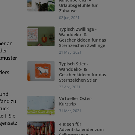
Urlaubsgefühle für
Zuhause
02 Jun, 2021
Typisch Zwillinge -
Wanddeko- &
Geschenkideen für das
mer
an
Sternzeichen Zwillinge
 der
21 May, 2021
stmuster
Typisch Stier -
Wanddeko- &
ders
Geschenkideen für das
Sternzeichen Stier
22 Apr, 2021
 und
Virtueller Oster-
Wand zu
Kurztrip
druck
31 Mar, 2021
eit
. Sie
egensatz
4 Ideen für
Adventskalender zum
Selbermachen