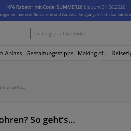
10% Rabatt* mit Code: SUMMER26
bis zum 31.08.2026
usgenommen sind Gutscheine und Sonderanfertigungen. Nicht kombinierb
m Anlass
Gestaltungsstipps
Making of...
Reiseti
en? So geht’s…
ohren? So geht’s…