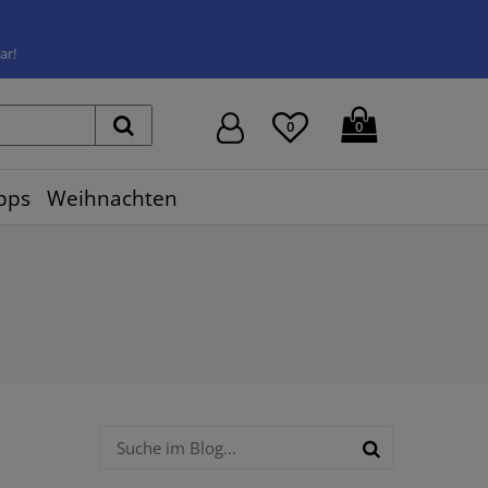
ar!
0
0
pps
Weihnachten