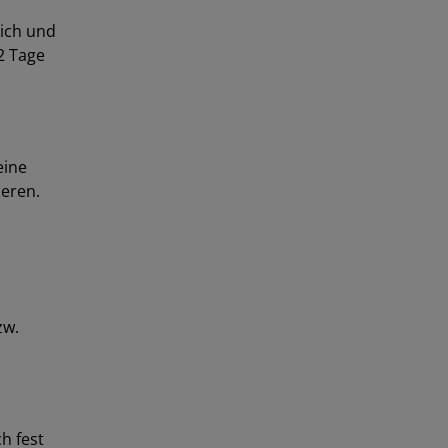
lich und
12 Tage
eine
ieren.
zw.
h fest