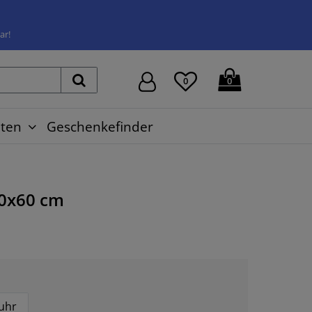
ar!
0
0
ten
Geschenkefinder
0x60 cm
uhr