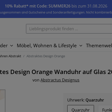
10% Rabatt* mit Code: SUMMER26
bis zum 31.08.2026
usgenommen sind Gutscheine und Sonderanfertigungen. Nicht kombinierb
der
Möbel, Wohnen & Lifestyle
Themenwel
ren Abstrakt
Abstraktes Design Orange
tes Design Orange
Wanduhr auf Glas
2
von
Abstractus Designus
Uhrwerk:
Quarzuhr
Quarzuhr
Funk