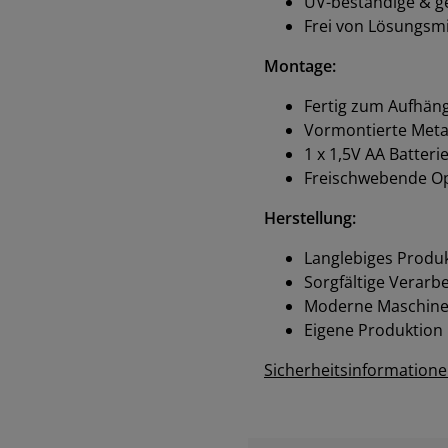
UV-beständige & g
Frei von Lösungsmi
Montage:
Fertig zum Aufhän
Vormontierte Meta
1 x 1,5V AA Batteri
Freischwebende Op
Herstellung:
Langlebiges Produk
Sorgfältige Verarb
Moderne Maschinen
Eigene Produktion
Sicherheitsinformation