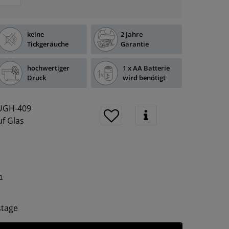
keine
2 Jahre
Tickgeräuche
Garantie
hochwertiger
1 x AA Batterie
Druck
wird benötigt
UGH-409
f Glas
n
tstage