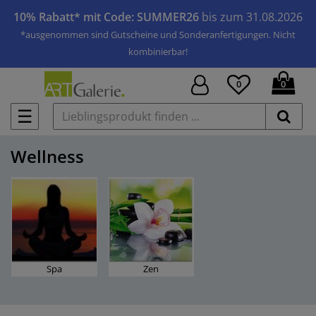
10% Rabatt* mit Code: SUMMER26
bis zum 31.08.2026
*ausgenommen sind Gutscheine und Sonderanfertigungen. Nicht
kombinierbar!
0
0
☰
Wellness
Spa
Zen