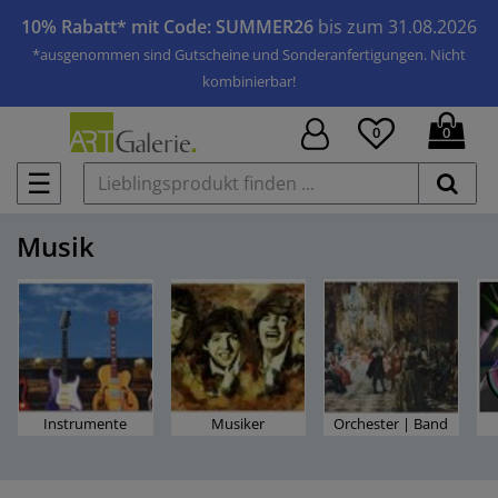
10% Rabatt* mit Code: SUMMER26
bis zum 31.08.2026
*ausgenommen sind Gutscheine und Sonderanfertigungen. Nicht
kombinierbar!
0
0
☰
Musik
Instrumente
Musiker
Orchester | Band