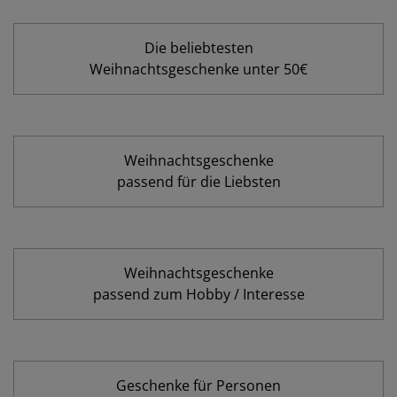
Die beliebtesten
Weihnachtsgeschenke unter 50€
Weihnachtsgeschenke
passend für die Liebsten
Weihnachtsgeschenke
passend zum Hobby / Interesse
Geschenke für Personen