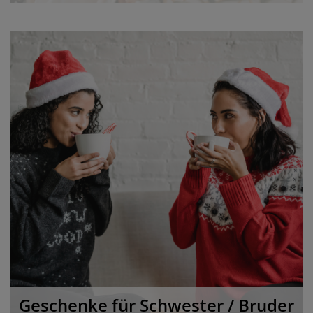
Geschenke für Schwester / Bruder