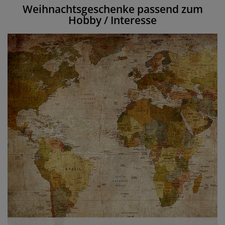
Weihnachtsgeschenke passend zum
Hobby / Interesse