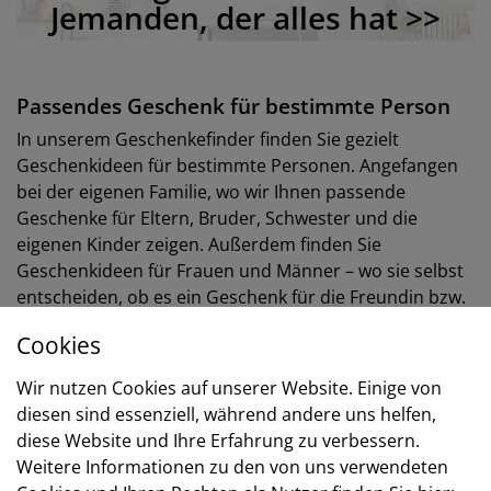
Jemanden, der alles hat >>
Passendes Geschenk für bestimmte Person
In unserem Geschenkefinder finden Sie gezielt
Geschenkideen für bestimmte Personen. Angefangen
bei der eigenen Familie, wo wir Ihnen passende
Geschenke für Eltern, Bruder, Schwester und die
eigenen Kinder zeigen. Außerdem finden Sie
Geschenkideen für Frauen und Männer – wo sie selbst
entscheiden, ob es ein Geschenk für die Freundin bzw.
Ehefrau oder den Freund bzw. Ehemann werden soll.
Cookies
Neben der Familie und Partnerschaft möchte man
Wir nutzen Cookies auf unserer Website. Einige von
natürlich auch den engsten Freunden mal eine Freude
diesen sind essenziell, während andere uns helfen,
machen - sei es zum Geburtstag, zur Hochzeit oder als
diese Website und Ihre Erfahrung zu verbessern.
einfaches Freundschaftsgeschenk. Wir sind uns sicher,
Weitere Informationen zu den von uns verwendeten
dass Sie in unserer Motivauswahl passende Geschenke