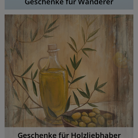
Geschenke für Wanderer
Geschenke für Holzliebhaber