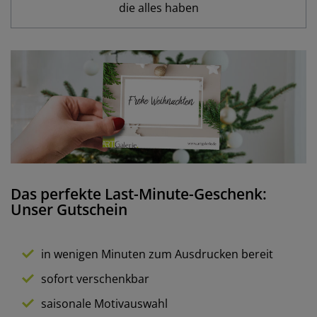
die alles haben
Das perfekte Last-Minute-Geschenk:
Unser Gutschein
in wenigen Minuten zum Ausdrucken bereit
sofort verschenkbar
saisonale Motivauswahl