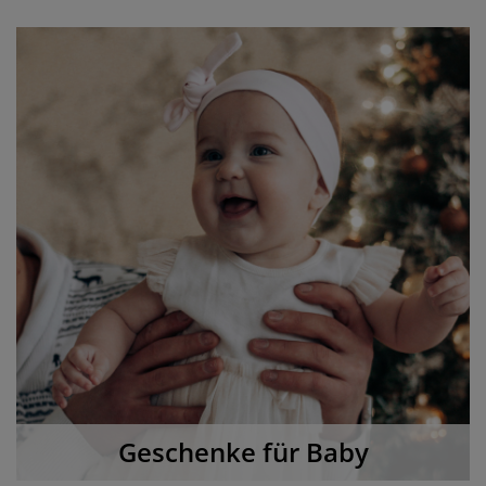
Geschenke für Baby