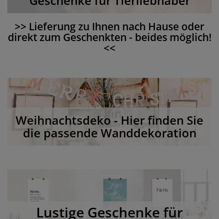
Geschenke für Tierliebhaber
>> Lieferung zu Ihnen nach Hause oder
direkt zum Geschenkten - beides möglich!
<<
Weihnachtsdeko - Hier finden Sie
die passende Wanddekoration
Lustige Geschenke für