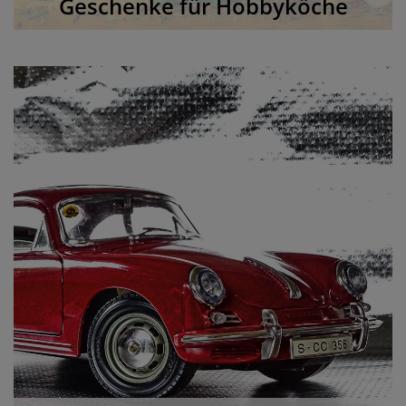
Geschenke für Hobbyköche