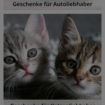
Geschenke für Autoliebhaber