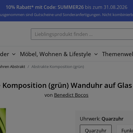
10% Rabatt* mit Code: SUMMER26
bis zum 31.08.2026
usgenommen sind Gutscheine und Sonderanfertigungen. Nicht kombinierb
der
Möbel, Wohnen & Lifestyle
Themenwel
ren Abstrakt
Abstrakte Komposition (grün)
 Komposition (grün)
Wanduhr auf Glas
von
Benedict Bocos
Uhrwerk:
Quarzuhr
Quarzuhr
Funk