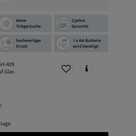
keine
2 Jahre
Tickgeräuche
Garantie
hochwertiger
1 x AA Batterie
Druck
wird benötigt
H-409
f Glas
n
tstage