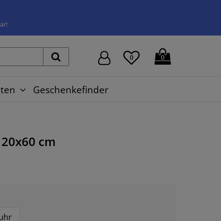
ar!
0
0
ten
Geschenkefinder
20x60 cm
uhr