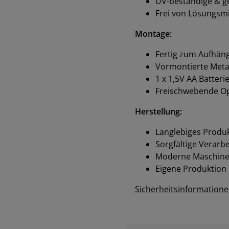
UV-beständige & g
Frei von Lösungsmi
Montage:
Fertig zum Aufhän
Vormontierte Meta
1 x 1,5V AA Batteri
Freischwebende Op
Herstellung:
Langlebiges Produk
Sorgfältige Verarb
Moderne Maschinen
Eigene Produktion
Sicherheitsinformation