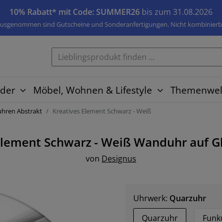
10% Rabatt* mit Code: SUMMER26
bis zum 31.08.2026
usgenommen sind Gutscheine und Sonderanfertigungen. Nicht kombinierb
der
Möbel, Wohnen & Lifestyle
Themenwel
ren Abstrakt
Kreatives Element Schwarz - Weiß
Element Schwarz - Weiß
Wanduhr auf G
von
Designus
Uhrwerk:
Quarzuhr
Quarzuhr
Funk