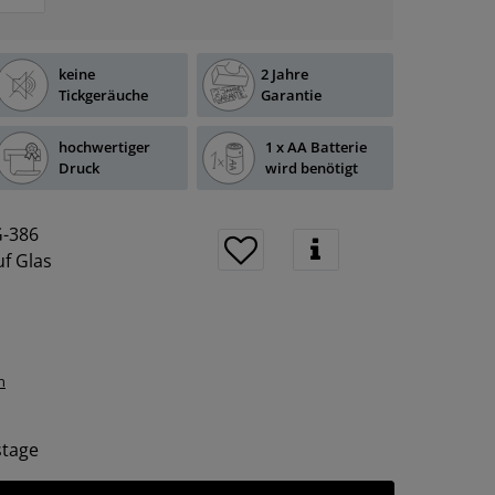
keine
2 Jahre
Tickgeräuche
Garantie
hochwertiger
1 x AA Batterie
Druck
wird benötigt
-386
f Glas
n
tstage