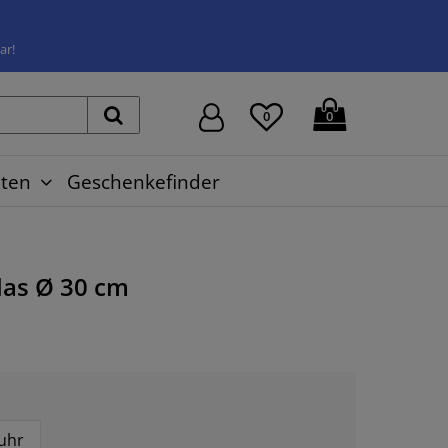
ar!
0
0
ten
Geschenkefinder
las
Ø 30 cm
uhr