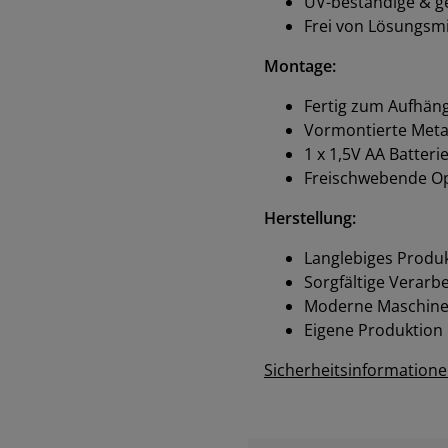
UV-beständige & g
Frei von Lösungsmi
Montage:
Fertig zum Aufhän
Vormontierte Meta
1 x 1,5V AA Batteri
Freischwebende Op
Herstellung:
Langlebiges Produk
Sorgfältige Verarb
Moderne Maschinen
Eigene Produktion
Sicherheitsinformation