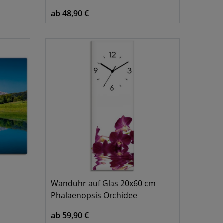
0x70 cm
1
ab 48,90 €
0x60 cm
5
00x50 cm
7
00x70 cm
2
25x50 cm
6
30x90 cm
1
Wanduhr auf Glas 20x60 cm
Phalaenopsis Orchidee
ab 59,90 €