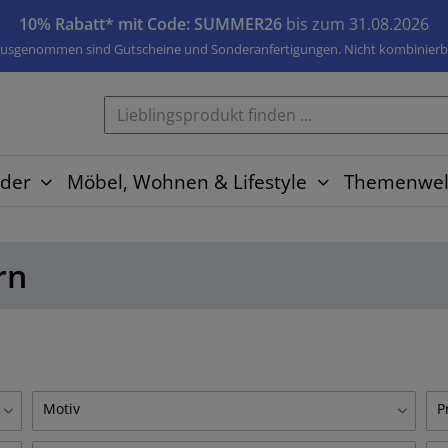
10% Rabatt* mit Code: SUMMER26
bis zum 31.08.2026
usgenommen sind Gutscheine und Sonderanfertigungen. Nicht kombinierb
der
Möbel, Wohnen & Lifestyle
Themenwel
rn
Motiv
P
Amerika
A
1