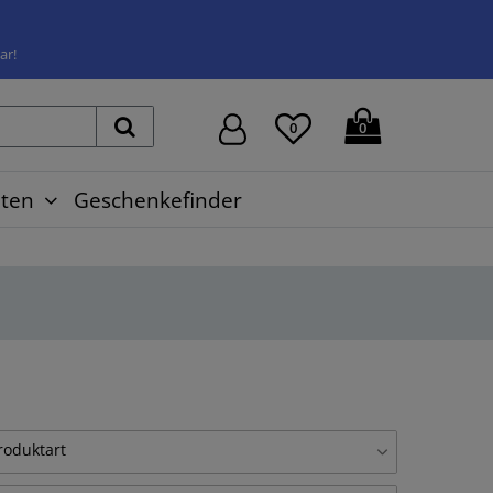
ar!
0
0
ten
Geschenkefinder
roduktart
lubild
4