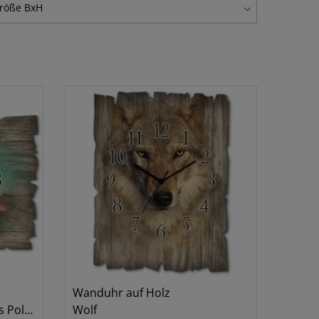
röße BxH
lasbild
16
tlg. je 30x30 cm
8
einwandbilder auf Platte, Set
8
tlg. je 40x40 cm
8
anduhr auf Alu
1
0x20 cm
7
anduhr auf Alu, gebogen
1
0x30 cm
7
anduhr auf Glas
5
0x40 cm
1
anduhr auf Holz
4
0x60 cm
1
0x30 cm
3
0x40 cm
6
0x50 cm
11
0x100 cm
1
0x30 cm
4
0x45 cm
4
Wanduhr auf Holz
0x50 cm
rlicht
Wolf
1