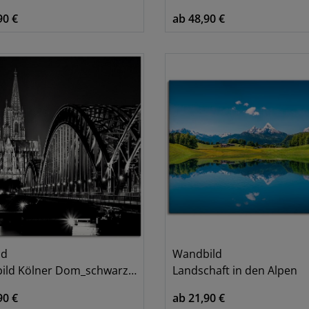
7
90 €
ab 48,90 €
Hirsch
1
8
Instrumente
2
1
Kuh
1
1
Köln
2
1
Landschaften
1
1
Leopard
2
Meer
2
Musiker
1
Musiksymbole
1
Muster
1
New York
6
ld
Wandbild
Pflanzen
1
ld Kölner Dom_schwarz-weiß
Landschaft in den Alpen
90 €
ab 21,90 €