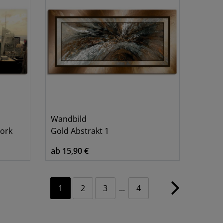
Wandbild
York
Gold Abstrakt 1
ab 15,90 €
1
2
3
...
4