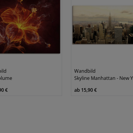
ild
Wandbild
blume
Skyline Manhattan - New 
90 €
ab 15,90 €