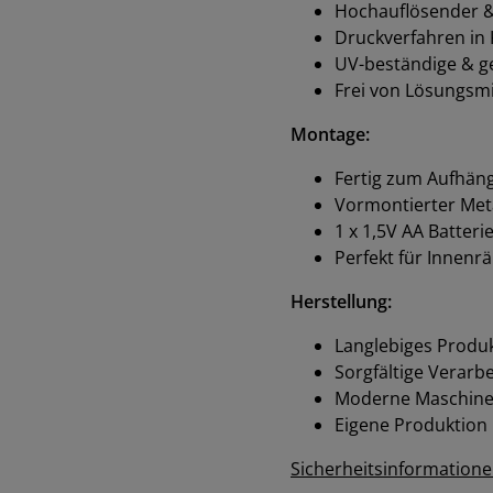
Hochauflösender & 
Druckverfahren in K
UV-beständige & g
Frei von Lösungsmi
Montage:
Fertig zum Aufhän
Vormontierter Met
1 x 1,5V AA Batteri
Perfekt für Innen
Herstellung:
Langlebiges Produk
Sorgfältige Verarb
Moderne Maschinen
Eigene Produktion
Sicherheitsinformation