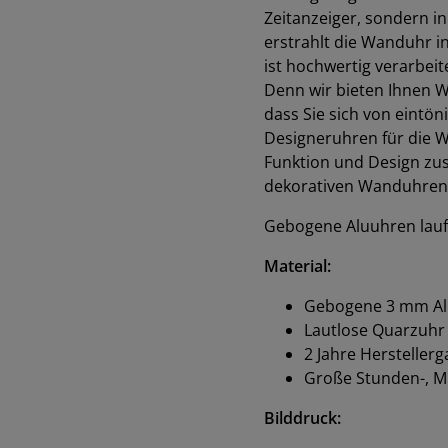
Zeitanzeiger, sondern i
erstrahlt die Wanduhr 
ist hochwertig verarbeite
Denn wir bieten Ihnen W
dass Sie sich von eint
Designeruhren für die 
Funktion und Design zusa
dekorativen Wanduhren 
Gebogene Aluuhren lauf
Material:
Gebogene 3 mm Alu
Lautlose Quarzuhr
2 Jahre Hersteller
Große Stunden-, M
Bilddruck: