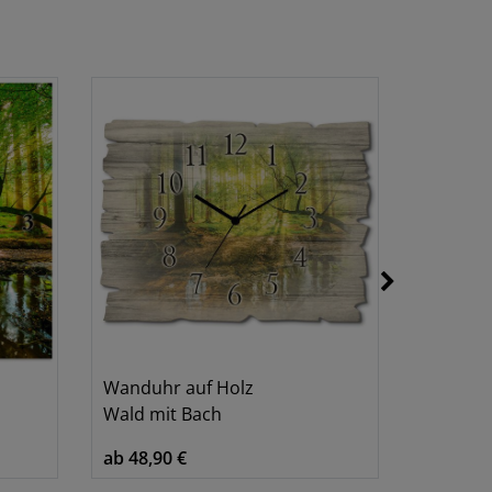
Wanduhr auf Holz
Leinwand
Wald mit Bach
Wald Bach 
ab 48,90 €
ab 46,90