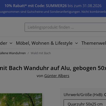
10% Rabatt* mit Code: SUMMER26
bis zum 31.08.2026
usgenommen sind Gutscheine und Sonderanfertigungen. Nicht kombinierb
der
Möbel, Wohnen & Lifestyle
Themenwel
allene Wanduhren
Wald mit Bach
mit Bach
Wanduhr auf Alu, gebogen
50
von
Günter Albers
Uhrwerk/Größe (HxB):
Quarzuhr 50x25 cm