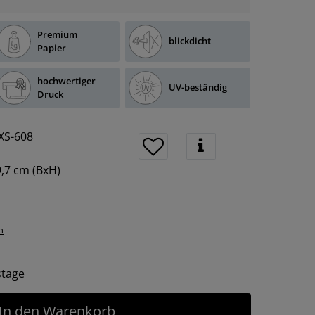
Premium
blickdicht
Papier
hochwertiger
UV-beständig
Druck
XS-608
9,7 cm
(BxH)
n
tstage
In den Warenkorb