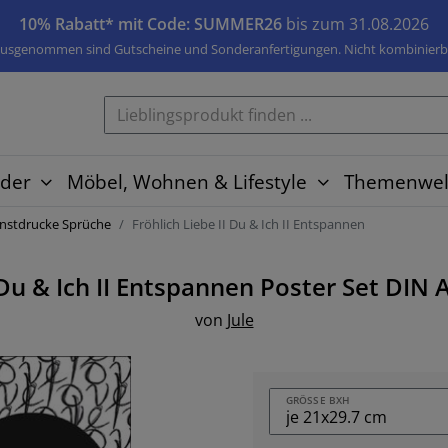
10% Rabatt* mit Code: SUMMER26
bis zum 31.08.2026
usgenommen sind Gutscheine und Sonderanfertigungen. Nicht kombinierb
der
Möbel, Wohnen & Lifestyle
Themenwel
nstdrucke Sprüche
Fröhlich Liebe II Du & Ich II Entspannen
 Du & Ich II Entspannen
Poster Set
DIN A
von
Jule
GRÖSSE BXH