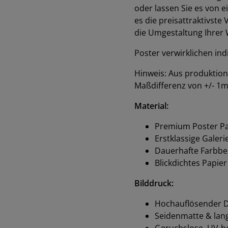
oder lassen Sie es von e
es die preisattraktivste
die Umgestaltung Ihrer
Poster verwirklichen in
Hinweis: Aus produktio
Maßdifferenz von +/- 
Material:
Premium Poster Pa
Erstklassige Galeri
Dauerhafte Farbbe
Blickdichtes Papier
Bilddruck:
Hochauflösender D
Seidenmatte & lang
Geruchslose, UV-be