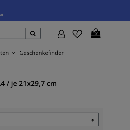
ar!
0
0
ten
Geschenkefinder
4 / je 21x29,7 cm