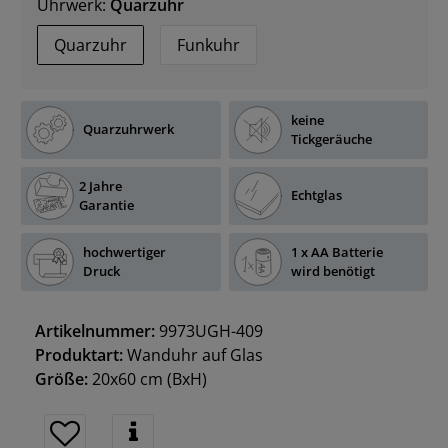
Uhrwerk:
Quarzuhr
Quarzuhr
Funkuhr
keine
Quarzuhrwerk
Tickgeräuche
2 Jahre
Echtglas
Garantie
hochwertiger
1 x AA Batterie
Druck
wird benötigt
Artikelnummer:
9973UGH-409
Produktart:
Wanduhr auf Glas
Größe:
20x60 cm
(BxH)