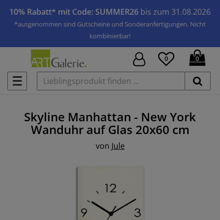
10% Rabatt* mit Code: SUMMER26
bis zum 31.08.2026
*ausgenommen sind Gutscheine und Sonderanfertigungen. Nicht
kombinierbar!
0
0
☰
Skyline Manhattan - New York
Wanduhr auf Glas
20x60 cm
von
Jule