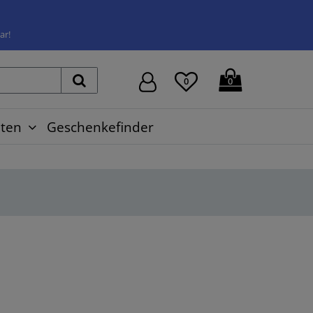
ar!
0
0
ten
Geschenkefinder