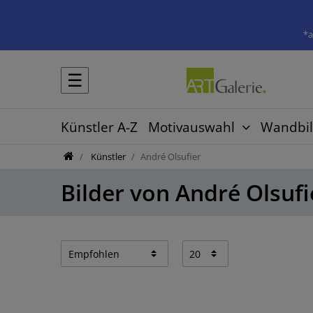
*a
☰
Künstler A-Z
Motivauswahl
Wandbil
Künstler
André Olsufier
Bilder von André Olsufi