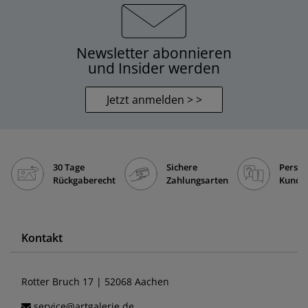
Newsletter abonnieren
und Insider werden
Jetzt anmelden > >
30 Tage
Sichere
Persön
Rückgaberecht
Zahlungsarten
Kunde
Kontakt
Rotter Bruch 17 | 52068 Aachen
service@artgalerie.de