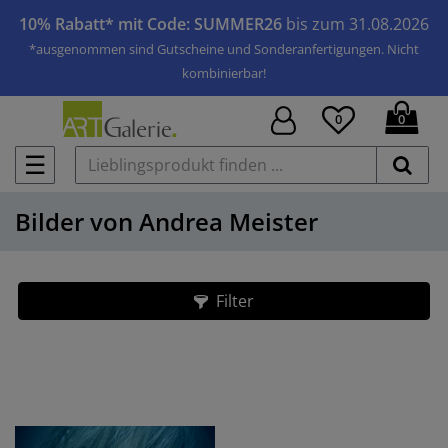
10% Rabatt* mit Code: SUMMER26
bis zum 31.08.2026
*ausgenommen sind Gutscheine und Sonderanfertigungen. Nicht
kombinierbar!
0
0
☰
Bilder von Andrea Meister
Filter