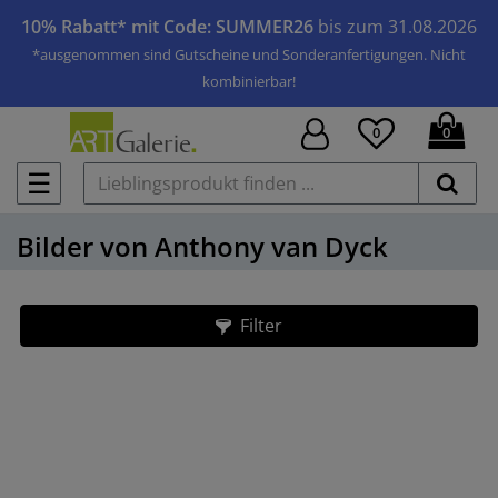
10% Rabatt* mit Code: SUMMER26
bis zum 31.08.2026
*ausgenommen sind Gutscheine und Sonderanfertigungen. Nicht
kombinierbar!
0
0
☰
Bilder von Anthony van Dyck
Filter