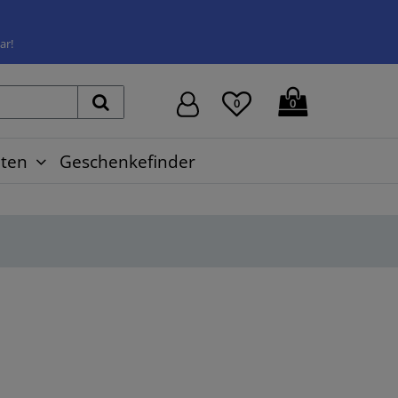
ar!
0
0
ten
Geschenkefinder