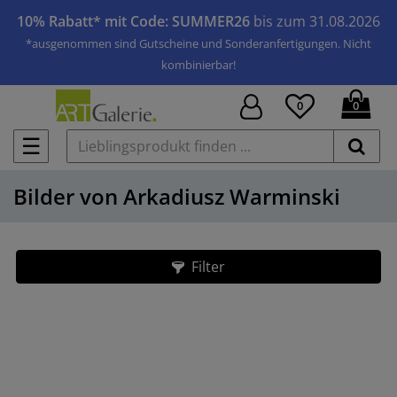
10% Rabatt* mit Code: SUMMER26
bis zum 31.08.2026
*ausgenommen sind Gutscheine und Sonderanfertigungen. Nicht
kombinierbar!
0
0
☰
Bilder von Arkadiusz Warminski
Filter