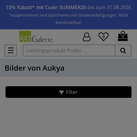
10% Rabatt* mit Code: SUMMER26
bis zum 31.08.2026
*ausgenommen sind Gutscheine und Sonderanfertigungen. Nicht
kombinierbar!
0
0
☰
Bilder von Aukya
Filter