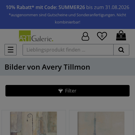
10% Rabatt* mit Code: SUMMER26
bis zum 31.08.2026
*ausgenommen sind Gutscheine und Sonderanfertigungen. Nicht
kombinierbar!
0
0
☰
Bilder von Avery Tillmon
Filter