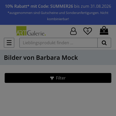
10% Rabatt* mit Code: SUMMER26
bis zum 31.08.2026
*ausgenommen sind Gutscheine und Sonderanfertigungen. Nicht
kombinierbar!
0
0
☰
Bilder von Barbara Mock
Filter