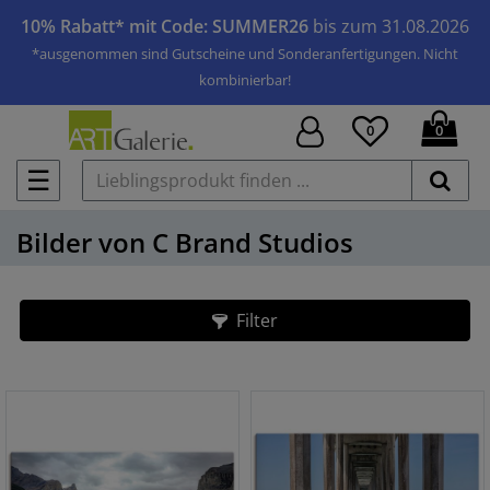
10% Rabatt* mit Code: SUMMER26
bis zum 31.08.2026
*ausgenommen sind Gutscheine und Sonderanfertigungen. Nicht
kombinierbar!
0
0
☰
Bilder von C Brand Studios
Filter