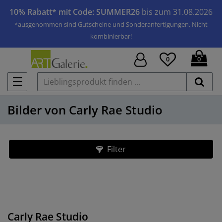
10% Rabatt* mit Code: SUMMER26
bis zum 31.08.2026
*ausgenommen sind Gutscheine und Sonderanfertigungen. Nicht
kombinierbar!
0
0
☰
Bilder von Carly Rae Studio
Filter
Carly Rae Studio