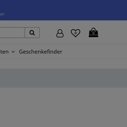
ar!
0
0
ten
Geschenkefinder