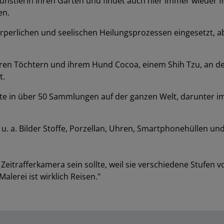
ünstlerin ihren Garten und findet auch hier immer wieder fr
en.
rperlichen und seelischen Heilungsprozessen eingesetzt, a
ren Töchtern und ihrem Hund Cocoa, einem Shih Tzu, an de
t.
te in über 50 Sammlungen auf der ganzen Welt, darunter im 
e u. a. Bilder Stoffe, Porzellan, Uhren, Smartphonehüllen u
 Zeitrafferkamera sein sollte, weil sie verschiedene Stufe
alerei ist wirklich Reisen."