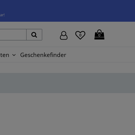
ar!
0
0
ten
Geschenkefinder