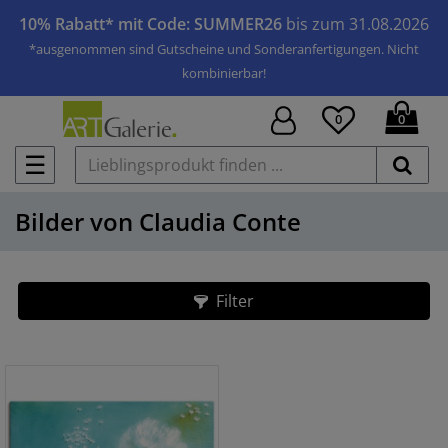
10% Rabatt* mit Code: SUMMER26
bis zum 31.08.2026
*ausgenommen sind Gutscheine und Sonderanfertigungen. Nicht
kombinierbar!
0
0
☰
Bilder von Claudia Conte
Filter