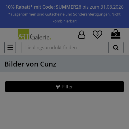
10% Rabatt* mit Code: SUMMER26
bis zum 31.08.2026
*ausgenommen sind Gutscheine und Sonderanfertigungen. Nicht
kombinierbar!
0
0
☰
Bilder von Cunz
Filter