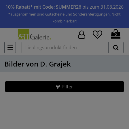
10% Rabatt* mit Code: SUMMER26
bis zum 31.08.2026
*ausgenommen sind Gutscheine und Sonderanfertigungen. Nicht
kombinierbar!
0
0
☰
Bilder von D. Grajek
Filter