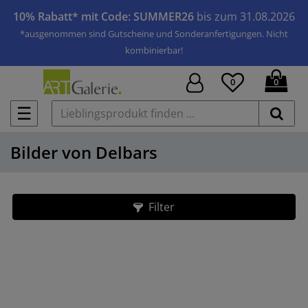
10% Rabatt* mit Code: SUMMER26
bis zum 31.08.2026
*ausgenommen sind Gutscheine und Sonderanfertigungen. Nicht
kombinierbar!
0
0
☰
Bilder von Delbars
Filter