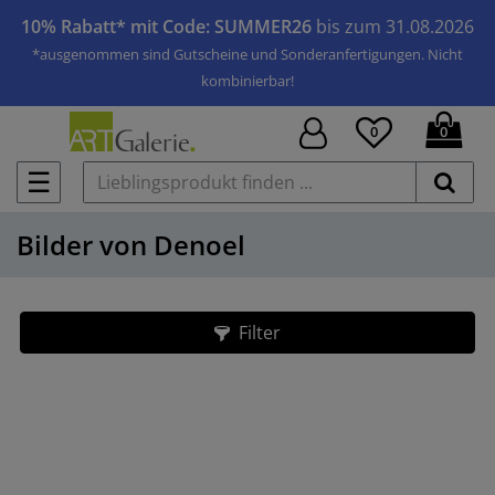
10% Rabatt* mit Code: SUMMER26
bis zum 31.08.2026
*ausgenommen sind Gutscheine und Sonderanfertigungen. Nicht
kombinierbar!
0
0
☰
Bilder von Denoel
Filter