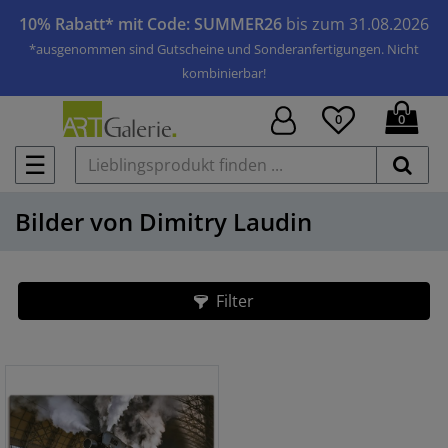
10% Rabatt* mit Code: SUMMER26
bis zum 31.08.2026
*ausgenommen sind Gutscheine und Sonderanfertigungen. Nicht
kombinierbar!
0
0
☰
Bilder von Dimitry Laudin
Filter