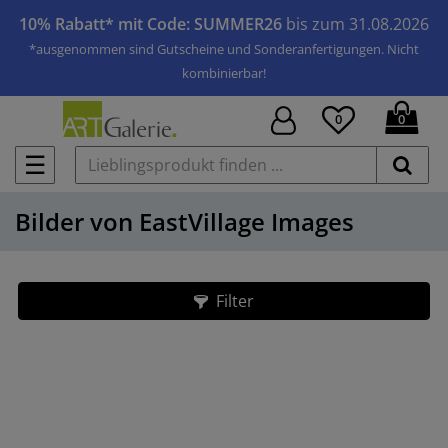
10% Rabatt* mit Code: SUMMER26
bis zum 31.08.2026
*ausgenommen sind Gutscheine und Sonderanfertigungen. Nicht
kombinierbar!
0
0
☰
Bilder von EastVillage Images
Filter