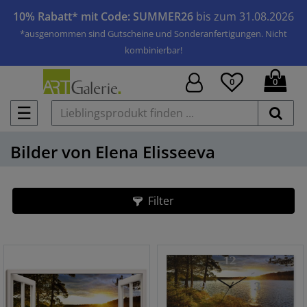
10% Rabatt* mit Code: SUMMER26
bis zum 31.08.2026
*ausgenommen sind Gutscheine und Sonderanfertigungen. Nicht
kombinierbar!
0
0
☰
Bilder von Elena Elisseeva
Filter