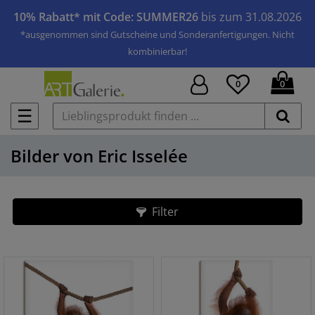
10% Rabatt* mit Code: SUMMER26
bis zum 31.08.2026
*ausgenommen sind Gutscheine und Sonderanfertigungen. Nicht
kombinierbar!
0
0
☰
Bilder von Eric Isselée
Filter