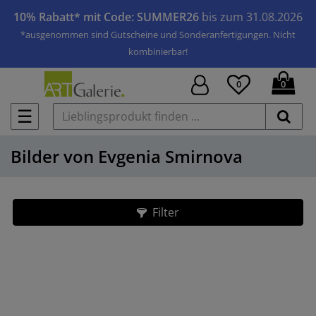
10% Rabatt* mit Code: SUMMER26
bis zum 31.08.2026
*ausgenommen sind Gutscheine und Sonderanfertigungen. Nicht
kombinierbar!
0
0
☰
Bilder von Evgenia Smirnova
Filter