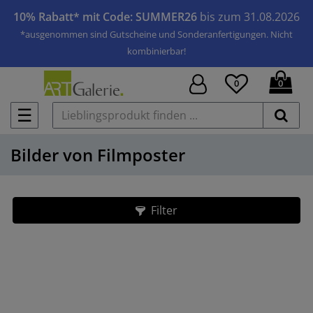
10% Rabatt* mit Code: SUMMER26
bis zum 31.08.2026
*ausgenommen sind Gutscheine und Sonderanfertigungen. Nicht
kombinierbar!
0
0
☰
Bilder von Filmposter
Filter