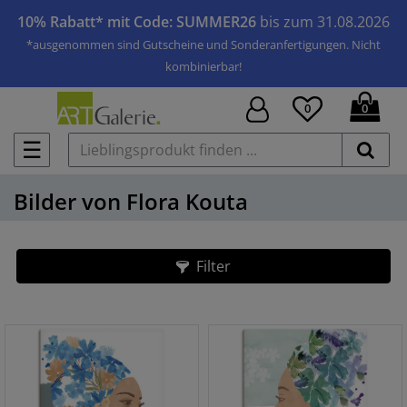
10% Rabatt* mit Code: SUMMER26
bis zum 31.08.2026
*ausgenommen sind Gutscheine und Sonderanfertigungen. Nicht
kombinierbar!
0
0
☰
Bilder von Flora Kouta
Filter