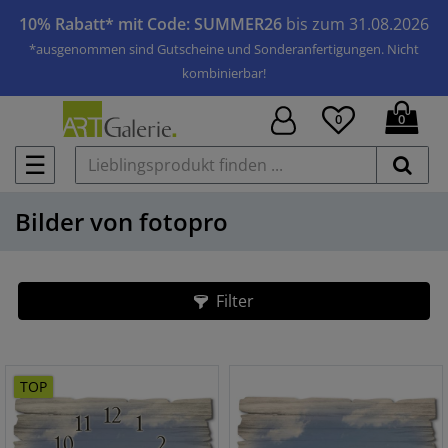
10% Rabatt* mit Code: SUMMER26
bis zum 31.08.2026
*ausgenommen sind Gutscheine und Sonderanfertigungen. Nicht
kombinierbar!
0
0
☰
Bilder von fotopro
Filter
TOP