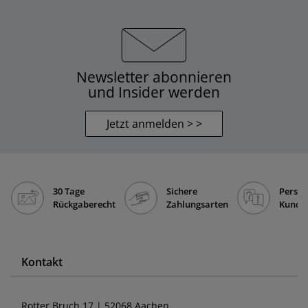
Newsletter abonnieren
und Insider werden
Jetzt anmelden > >
30 Tage
Sichere
Persön
Rückgaberecht
Zahlungsarten
Kunde
Kontakt
Rotter Bruch 17 | 52068 Aachen