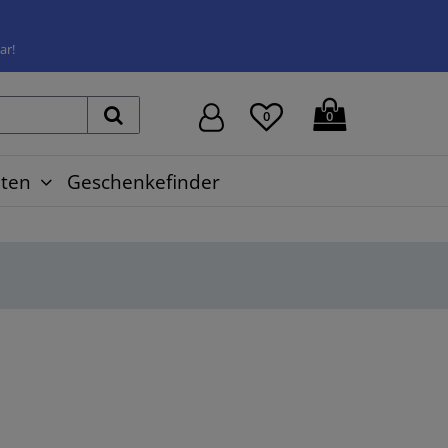
ar!
0
0
ten
Geschenkefinder