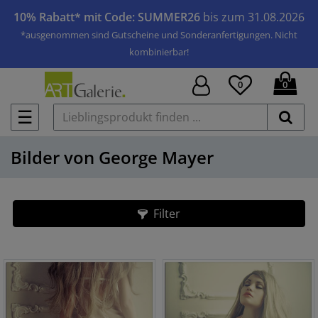
10% Rabatt* mit Code: SUMMER26
bis zum 31.08.2026
*ausgenommen sind Gutscheine und Sonderanfertigungen. Nicht
kombinierbar!
0
0
☰
Bilder von George Mayer
Filter