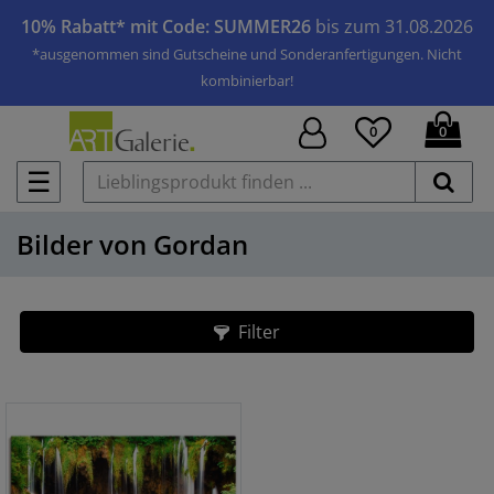
10% Rabatt* mit Code: SUMMER26
bis zum 31.08.2026
*ausgenommen sind Gutscheine und Sonderanfertigungen. Nicht
kombinierbar!
0
0
☰
Bilder von Gordan
Filter