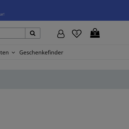
ar!
0
0
ten
Geschenkefinder