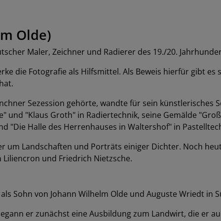
lm Olde)
scher Maler, Zeichner und Radierer des 19./20. Jahrhunder
ke die Fotografie als Hilfsmittel. Als Beweis hierfür gibt
hat.
chner Sezession gehörte, wandte für sein künstlerisches S
che" und "Klaus Groth" in Radiertechnik, seine Gemälde "Gr
nd "Die Halle des Herrenhauses in Waltershof" in Pastelltec
r um Landschaften und Porträts einiger Dichter. Noch heut
Liliencron und Friedrich Nietzsche.
 als Sohn von Johann Wilhelm Olde und Auguste Wriedt in S
gann er zunächst eine Ausbildung zum Landwirt, die er au