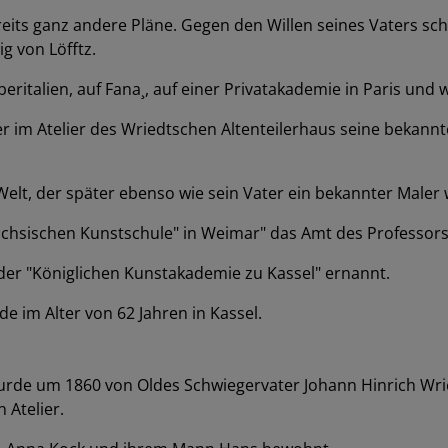
reits ganz andere Pläne. Gegen den Willen seines Vaters sc
g von Löfftz.
eritalien, auf Fana¸, auf einer Privatakademie in Paris und
o er im Atelier des Wriedtschen Altenteilerhaus seine bek
lt, der später ebenso wie sein Vater ein bekannter Maler 
chsischen Kunstschule" in Weimar" das Amt des Professors
 der "Königlichen Kunstakademie zu Kassel" ernannt.
e im Alter von 62 Jahren in Kassel.
urde um 1860 von Oldes Schwiegervater Johann Hinrich Wrie
 Atelier.