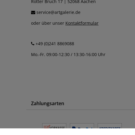
Rotter Bruch 17 | 52068 Aachen
service@artgalerie.de
oder über unser
Kontaktformular
+49 (0)241 8869088
Mo.-Fr. 09:00-12:30 / 13:30-16:00 Uhr
Zahlungsarten