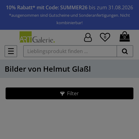
10% Rabatt* mit Code: SUMMER26
bis zum 31.08.2026
*ausgenommen sind Gutscheine und Sonderanfertigungen. Nicht
kombinierbar!
0
0
☰
Bilder von Helmut Glaßl
Filter