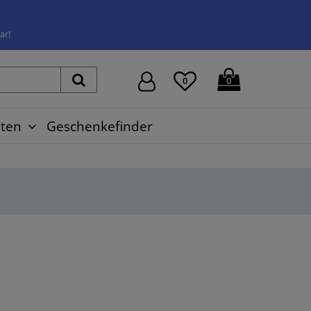
ar!
0
0
ten
Geschenkefinder