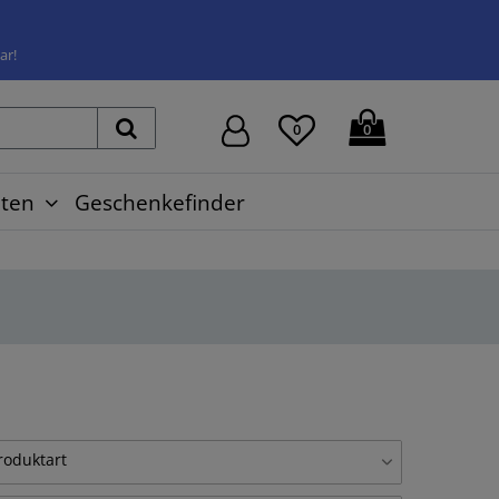
ar!
0
0
ten
Geschenkefinder
roduktart