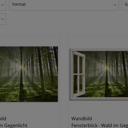
Fensterblick
A
2
Format
G
W
Querformat
4
3
W
6
7
8
1
ild
Wandbild
m Gegenlicht
Fensterblick - Wald im Gegenlicht