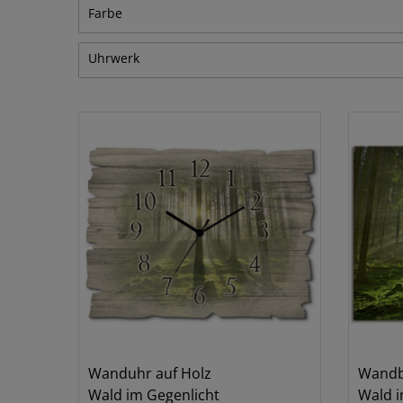
Landschaften
4
Farbe
Uhrwerk
Braun
Grün
Weiß
Funkuhr
1
Quarzuhr
1
Wanduhr auf Holz
Wandb
Wald im Gegenlicht
Wald i