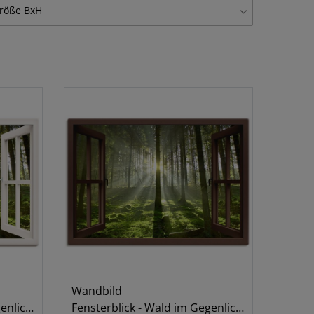
lubild
2
röße BxH
andfolie, selbstklebend
1
0x30 cm
1
anduhr auf Holz
1
0x45 cm
1
0x50 cm
1
0x60 cm
1
00x70 cm
1
Wandbild
, weiß
Fensterblick - Wald im Gegenlicht, braun