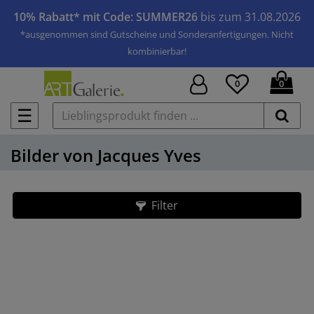
10% Rabatt* mit Code: SUMMER26
bis zum 31.08.2026
*ausgenommen sind Gutscheine und Sonderanfertigungen. Nicht
kombinierbar!
0
0
☰
Bilder von Jacques Yves
Filter