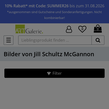
10% Rabatt* mit Code: SUMMER26
bis zum 31.08.2026
*ausgenommen sind Gutscheine und Sonderanfertigungen. Nicht
kombinierbar!
0
0
☰
Bilder von Jill Schultz McGannon
Filter