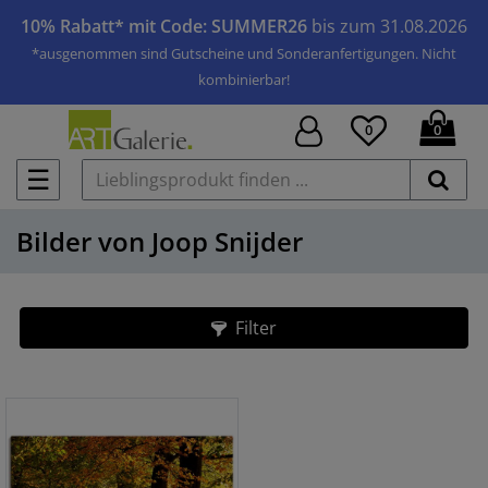
10% Rabatt* mit Code: SUMMER26
bis zum 31.08.2026
*ausgenommen sind Gutscheine und Sonderanfertigungen. Nicht
kombinierbar!
0
0
☰
Bilder von Joop Snijder
Filter