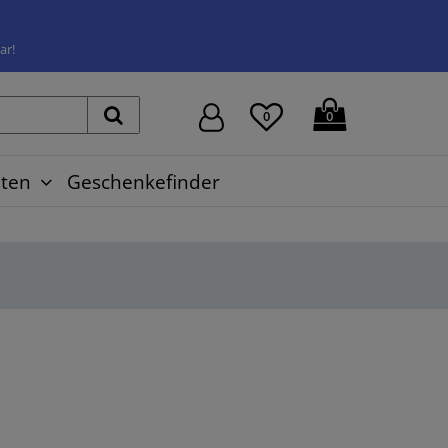
ar!
0
0
ten
Geschenkefinder