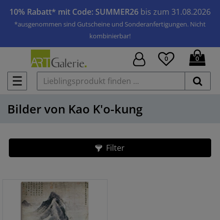
10% Rabatt* mit Code: SUMMER26
bis zum 31.08.2026
*ausgenommen sind Gutscheine und Sonderanfertigungen. Nicht
kombinierbar!
0
0
☰
Bilder von Kao K'o-kung
Filter